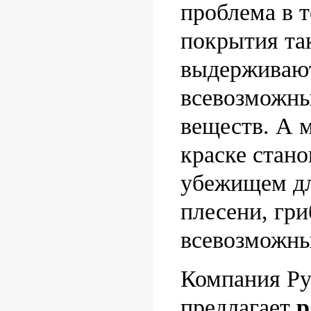
проблема в т
покрытия та
выдерживают
всевозможны
веществ. А 
краске стан
убежищем дл
плесени, гри
всевозможны
Компания Ру
предлагает
р