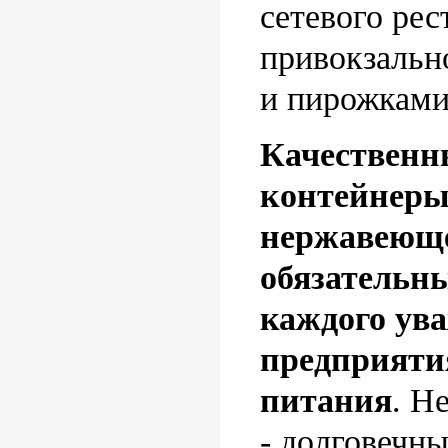
сетевого рес
привокзально
и пирожками
Качественн
контейнеры
нержавеюще
обязательн
каждого ув
предприяти
питания
. Н
- долговечн