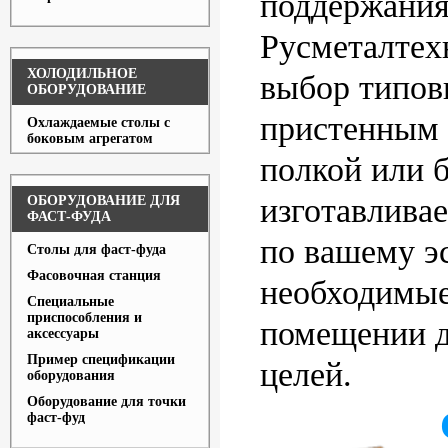
поддержания
Русметалтех
ХОЛОДИЛЬНОЕ
выбор типов
ОБОРУДОВАНИЕ
пристенным 
Охлаждаемые столы с
боковым агрегатом
полкой или б
изготавливае
ОБОРУДОВАНИЕ ДЛЯ
ФАСТ-ФУДА
по вашему эс
Столы для фаст-фуда
Фасовочная станция
необходимые
Специальные
приспособления и
помещении д
аксессуары
Пример спецификации
целей.
оборудования
Оборудование для точки
фаст-фуд