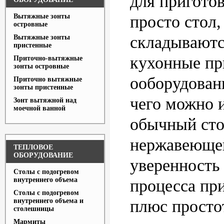
для приготов
Вытяжные зонты
просто стол,
островные
складываютс
Вытяжные зонты
пристенные
кухонные пр
Приточно-вытяжные
зонты островные
ооборудовани
Приточно вытяжные
зонты пристенные
чего можно 
Зонт вытяжной над
моечной ванной
обычный сто
нержавеющей
ТЕПЛОВОЕ
ОБОРУДОВАНИЕ
уверенность
Столы с подогревом
внутреннего объема
процесса пр
Столы с подогревом
внутреннего объема и
плюс просто
столешницы
Мармиты