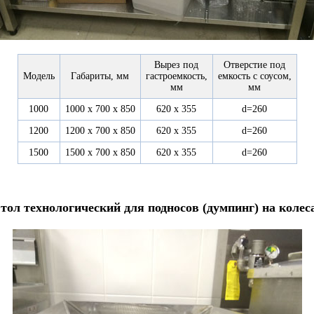
Вырез под
Отверстие под
Модель
Габариты, мм
гастроемкость,
емкость с соусом,
мм
мм
1000
1000 х 700 х 850
620 х 355
d=260
1200
1200 х 700 х 850
620 х 355
d=260
1500
1500 х 700 х 850
620 х 355
d=260
тол технологический для подносов (думпинг) на колес