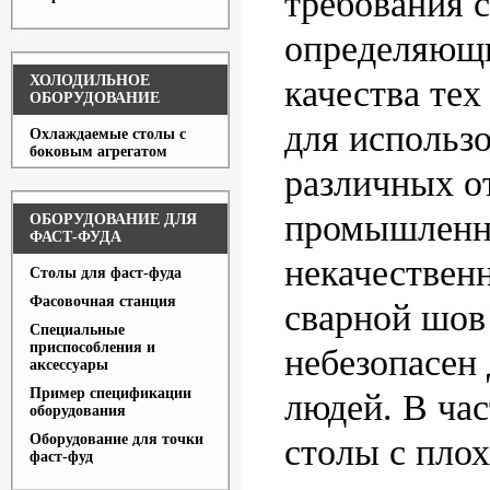
требования с
определяющ
ХОЛОДИЛЬНОЕ
качества тех
ОБОРУДОВАНИЕ
для использ
Охлаждаемые столы с
боковым агрегатом
различных о
промышленно
ОБОРУДОВАНИЕ ДЛЯ
ФАСТ-ФУДА
некачествен
Столы для фаст-фуда
Фасовочная станция
сварной шов
Специальные
приспособления и
небезопасен 
аксессуары
Пример спецификации
людей. В час
оборудования
Оборудование для точки
столы с пло
фаст-фуд