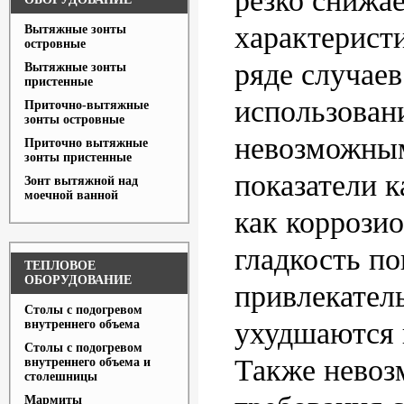
резко снижа
характеристи
Вытяжные зонты
островные
ряде случаев
Вытяжные зонты
пристенные
использован
Приточно-вытяжные
зонты островные
невозможным
Приточно вытяжные
зонты пристенные
показатели к
Зонт вытяжной над
моечной ванной
как коррозио
гладкость по
ТЕПЛОВОЕ
ОБОРУДОВАНИЕ
привлекател
Столы с подогревом
ухудшаются 
внутреннего объема
Столы с подогревом
Также невоз
внутреннего объема и
столешницы
Мармиты