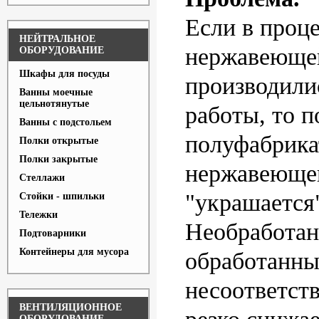
Если в проц
НЕЙТРАЛЬНОЕ
нержавеюще
ОБОРУДОВАНИЕ
Шкафы для посуды
производили
Ванны моечные
цельнотянутые
работы, то 
Ванны с подстольем
полуфабрика
Полки открытые
Полки закрытые
нержавеюще
Стеллажи
"украшается
Стойки - шпильки
Тележки
Необработан
Подтоварники
Контейнеры для мусора
обработанн
несоответст
ВЕНТИЛЯЦИОННОЕ
ОБОРУДОВАНИЕ