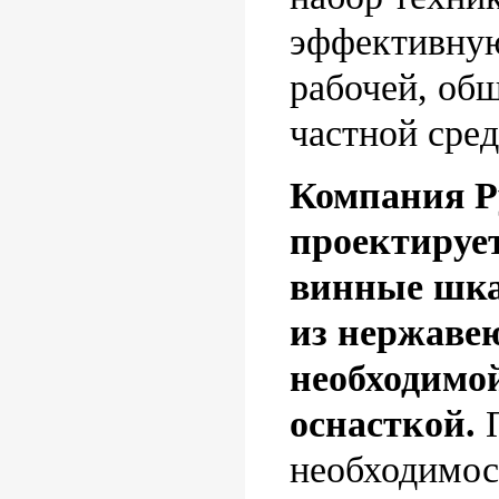
эффективну
рабочей, об
частной сре
Компания Р
проектирует
винные шка
из нержаве
необходимо
оснасткой.
необходимос