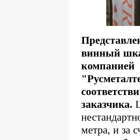
Представле
винный шка
компанией
"Русметалт
соответстви
заказчика.
Ш
нестандартно
метра, и за 