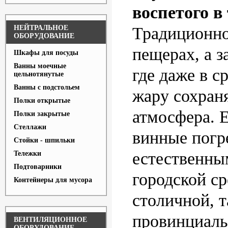
воспетого в
НЕЙТРАЛЬНОЕ
Традиционно
ОБОРУДОВАНИЕ
пещерах, а з
Шкафы для посуды
Ванны моечные
где даже в 
цельнотянутые
Ванны с подстольем
жару сохран
Полки открытые
атмосфера. 
Полки закрытые
Стеллажи
винные погр
Стойки - шпильки
естественны
Тележки
Подтоварники
городской ср
Контейнеры для мусора
столичной, т
провинциаль
ВЕНТИЛЯЦИОННОЕ
ОБОРУДОВАНИЕ