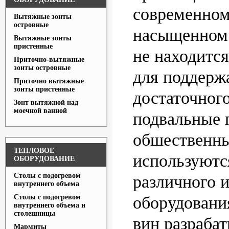
современном
Вытяжные зонты
островные
насыщенном
Вытяжные зонты
пристенные
не находится
Приточно-вытяжные
зонты островные
для поддерж
Приточно вытяжные
зонты пристенные
достаточного
Зонт вытяжной над
моечной ванной
подвальные 
обшественны
ТЕПЛОВОЕ
используютс
ОБОРУДОВАНИЕ
Столы с подогревом
различного 
внутреннего объема
Столы с подогревом
оборудовани
внутреннего объема и
столешницы
вин разраба
Мармиты